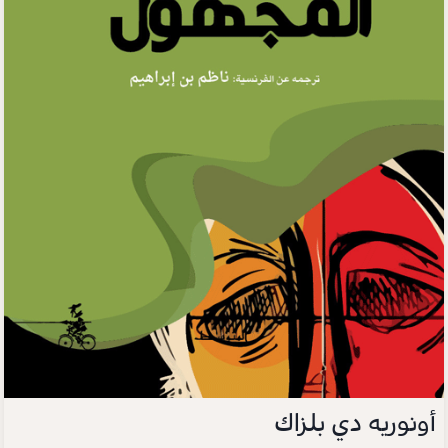
أونوريه دي بلزاك