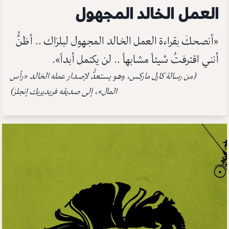
العمل الخالد المجهول
«أنصـحكَ بقراءة العمل الخالد المجهول لبلزاك .. أظنُّ
أننـي اقترفتُ شيئاً مشابهاً .. لن يكتمل أبداً».
(من رسالة كارل ماركس، وهو يستعدُّ لإصدار عمله الخالد «رأس
المال»، إلى صديقه فريديريك إنجلز)