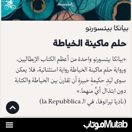
بيانكا بيتسورنو
حلم ماكينة الخياطة
«بيانكا بيتسورنو واحدة من أعظم الكتاب الإيطاليين،
ورواية حلم ماكينة الخياطة رواية استثنائية، فلا يمكن
سوى ليَدٍ حكيمةٍ خبيرةٍ أن تقارنَ بين الخياطة والكتابة
دون ابتذال أيٍّ منهما.»
(ناديا تيرانوفا، في الـ la Repubblica)