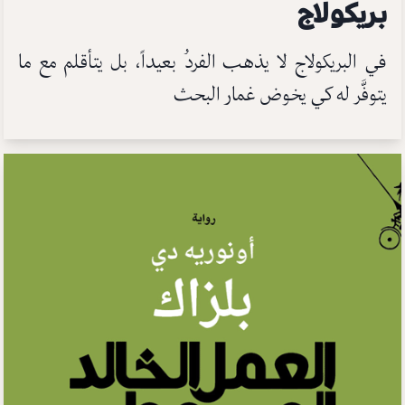
بريكولاج
في البريكولاج لا يذهب الفردُ بعيداً، بل يتأقلم مع ما
يتوفَّر له كي يخوض غمار البحث