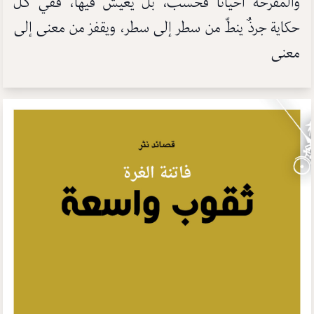
والمفرحة أحياناً فحسب، بل يعيش فيها، ففي كلِّ
حكاية جرذٌ ينطّ من سطر إلى سطر، ويقفز من معنى إلى
معنى